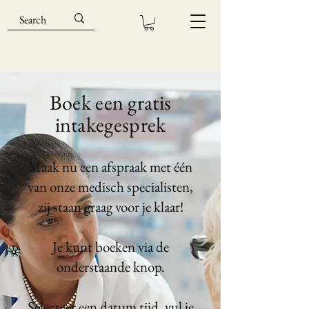
Boek een gratis
intakegesprek
Maak nu een afspraak met één
van onze medisch specialisten,
zij staan graag voor je klaar!
Je kunt boeken via de
onderstaande knop.
Selecteer een datum tijd, vul je