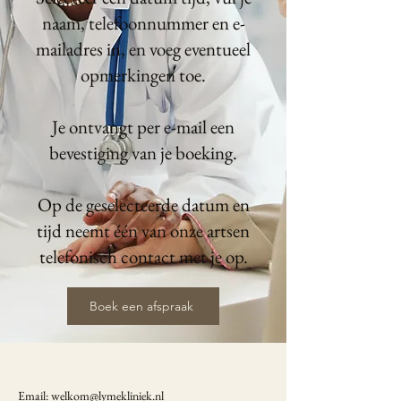
naam, telefoonnummer en e-
mailadres in, en voeg eventueel
opmerkingen toe.
Je ontvangt per e-mail een
bevestiging van je boeking.
Op de geselecteerde datum en
tijd neemt één van onze artsen
telefonisch contact met je op.
Boek een afspraak
Email:
welkom@lymekliniek.nl