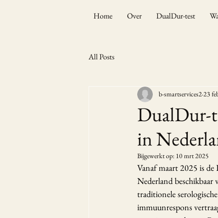
Home
Over
DualDur-test
Wa
All Posts
b-smartservices2
23 fe
DualDur-te
in Nederla
Bijgewerkt op:
10 mrt 2025
Vanaf maart 2025 is de D
Nederland beschikbaar vi
traditionele serologisc
immuunrespons vertraagd