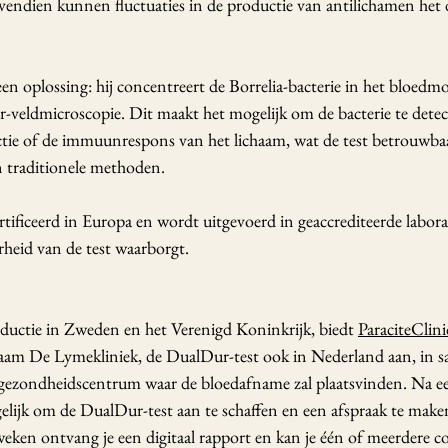
ovendien kunnen fluctuaties in de productie van antilichamen het 
en oplossing: hij concentreert de Borrelia-bacterie in het bloedm
r-veldmicroscopie. Dit maakt het mogelijk om de bacterie te dete
ctie of de immuunrespons van het lichaam, wat de test betrouwba
 traditionele methoden. 
tificeerd in Europa en wordt uitgevoerd in geaccrediteerde labora
heid van de test waarborgt. 
oductie in Zweden en het Verenigd Koninkrijk, biedt 
ParaciteClin
aam De Lymekliniek, de DualDur-test ook in Nederland aan, in 
gezondheidscentrum waar de bloedafname zal plaatsvinden. Na een
gelijk om de DualDur-test aan te schaffen en een afspraak te make
eken ontvang je een digitaal rapport en kan je één of meerdere c