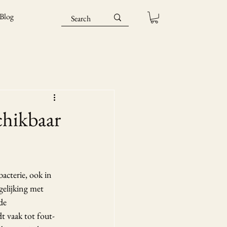
Blog
chikbaar
acterie, ook in 
gelijking met 
de 
t vaak tot fout-