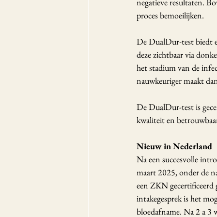
negatieve resultaten. B
proces bemoeilijken. 
De DualDur-test biedt e
deze zichtbaar via donke
het stadium van de infe
nauwkeuriger maakt dan
De DualDur-test is gecer
kwaliteit en betrouwbaar
Nieuw in Nederland
Na een succesvolle intr
maart 2025, onder de n
een ZKN gecertificeerd 
intakegesprek is het mo
bloedafname. Na 2 a 3 w