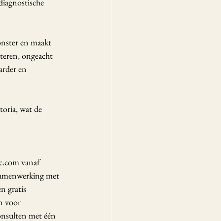
diagnostische 
onster en maakt 
cteren, ongeacht 
arder en 
toria, wat de 
ic.com
 vanaf 
samenwerking met 
 gratis 
n voor 
onsulten met één 