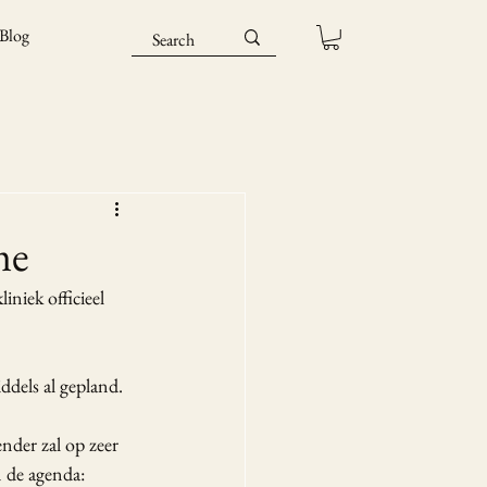
Blog
me
iek officieel 
dels al gepland. 
nder zal op zeer 
 de agenda: