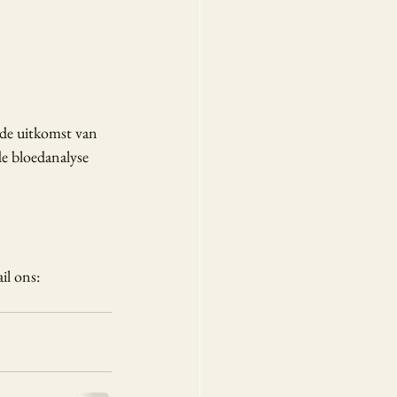
 de uitkomst van 
de bloedanalyse 
l ons: 