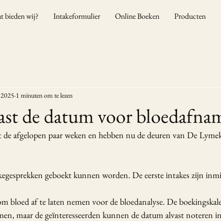
t bieden wij?
Intakeformulier
Online Boeken
Producten
 2025
1 minuten om te lezen
ast de datum voor bloedafna
de afgelopen paar weken en hebben nu de deuren van De Lymeklin
akegesprekken geboekt kunnen worden. De eerste intakes zijn inmid
om bloed af te laten nemen voor de bloedanalyse. De boekingskale
men, maar de geïnteresseerden kunnen de datum alvast noteren in