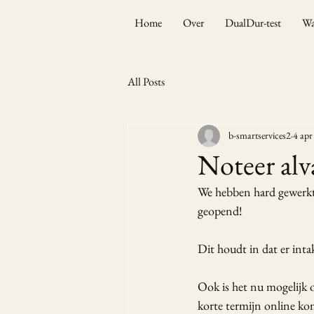
Home
Over
DualDur-test
Wa
All Posts
b-smartservices2
4 apr
Noteer alv
We hebben hard gewerkt 
geopend!
Dit houdt in dat er int
Ook is het nu mogelijk 
korte termijn online ko